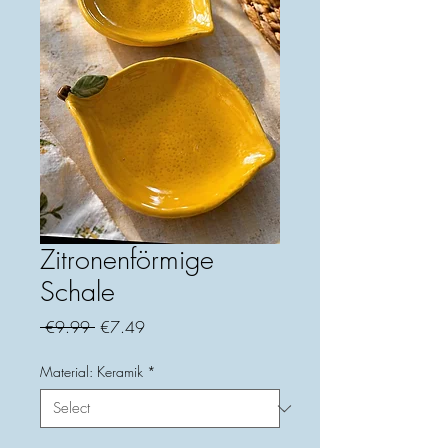
Zitronenförmige
Schale
Regular
Sale
 €9.99 
€7.49
Price
Price
Material: Keramik
*