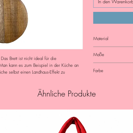
In den Warenkor
Material
Holz
Maße
as Brett ist nicht ideal für die
 Man kann es zum Beispiel in der Küche an
Länge: 34,5 cm
Farbe
he selbst einen Landhaus-Effekt zu
Breite: 24,5 cm
Natur
Ähnliche Produkte