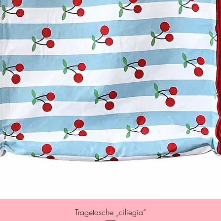
Quick View
Tragetasche „ciliegia“