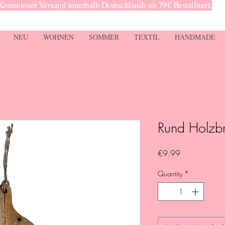
Kostenloser Versand innerhalb Deutschlands ab 79 € Bestellwert.
NEU
WOHNEN
SOMMER
TEXTIL
HANDMADE
Rund Holzbr
Price
€9.99
Quantity
*