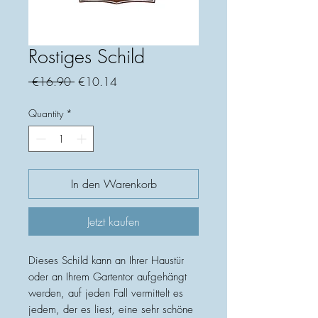
Rostiges Schild
Regular
Sale
 €16.90 
€10.14
Price
Price
Quantity
*
In den Warenkorb
Jetzt kaufen
Dieses Schild kann an Ihrer Haustür
oder an Ihrem Gartentor aufgehängt
werden, auf jeden Fall vermittelt es
jedem, der es liest, eine sehr schöne