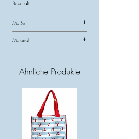
Botschaft.
Maße
Breite: ca 25 cm
Material
Höhe: ca 15,5 cm
rostiges Metall
Ähnliche Produkte