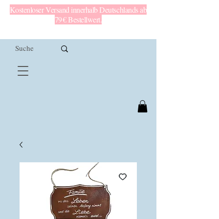
Kostenloser Versand innerhalb Deutschlands ab
79 € Bestellwert.