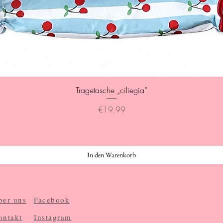
Quick View
Tragetasche „ciliegia“
Price
€19.99
In den Warenkorb
ber uns
Facebook
ontakt
Instagram