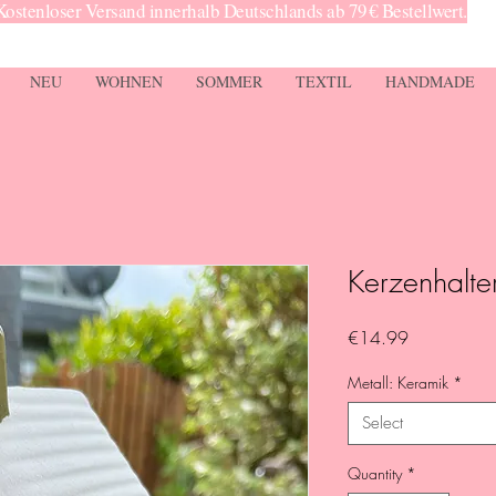
Kostenloser Versand innerhalb Deutschlands ab 79 € Bestellwert.
NEU
WOHNEN
SOMMER
TEXTIL
HANDMADE
Kerzenhalte
Price
€14.99
Metall: Keramik
*
Select
Quantity
*