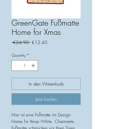
GreenGate Fußmatte
Home for Xmas
Regular
Sale
 €24.90 
€12.45
Price
Price
Quantity
*
In den Warenkorb
Jetzt kaufen
Hier ist eine Fußmatte im Design
Home for Xmas White. Charmante
Fußmatte schmücken vor Ihren Türen.