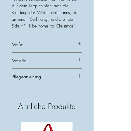
Auf dem Teppich sieht man die
Kleidung des Weihnachtsmanns, die
an einem Seil hängt, und die rote
Schrift " I´ll be home for Christmas".
Maße
Höhe: 40 cm
Material
Breite: 60 cm
Bedruckte Kokosnusse mit PVC-Rückseite
Pflegeanleitung
Nicht direktem Sonnenlicht aussetzen
oder nass lassen. Fällen ist normal.
Ähnliche Produkte