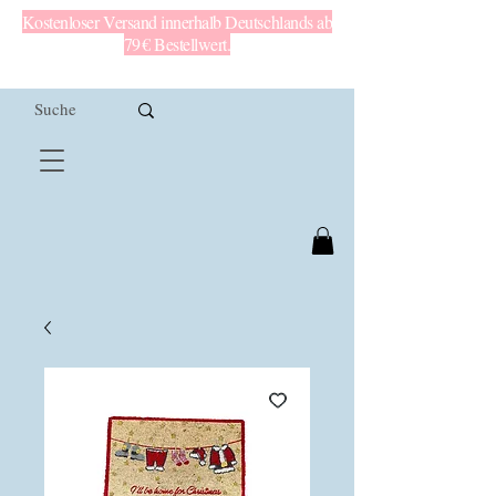
Kostenloser Versand innerhalb Deutschlands ab
79 € Bestellwert.