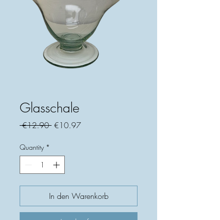
Glasschale
Regular
Sale
 €12.90 
€10.97
Price
Price
Quantity
*
In den Warenkorb