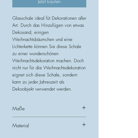
Jetzt kaufen
Glasschale ideal füt Dekorationen aller
Art. Durch das Hinzufügen von etwas
Dekosand, einigen
Weihnachtsbäumchen und eine
Lichterkette können Sie diese Schale
zu einer wunderschönen
Weihnachtsdekoration machen. Doch
nicht nur für die Weihnachtsdekoration
eignet sich diese Schale, sondern
kann zu jeder Jahreszeit als
Dekoobjekt verwendet werden.
Maße
Durchmesser: 16 cm
Material
Höhe: 12 cm
Glas