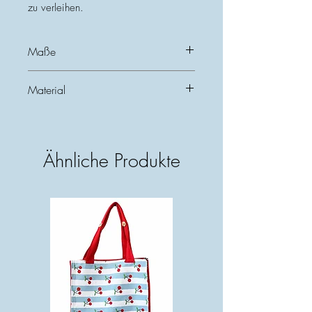
zu verleihen.
Maße
Durchmesser: 15 cm
Material
Höhe: 14,5 cm
Glas und Metall
Ähnliche Produkte