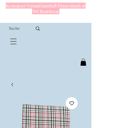
Kostenloser Versand innerhalb Deutschlands ab
79 € Bestellwert.