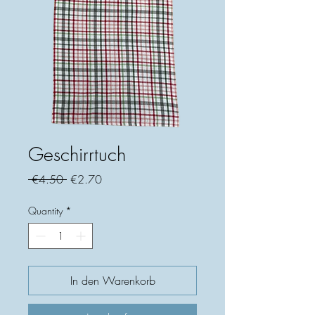
Geschirrtuch
Regular
Sale
 €4.50 
€2.70
Price
Price
Quantity
*
In den Warenkorb