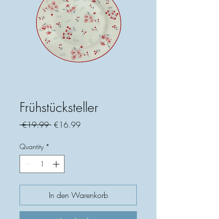
Frühstücksteller
Regular
Sale
 €19.99 
€16.99
Price
Price
Quantity
*
In den Warenkorb