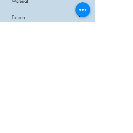
Material
Keramik
Farben
Weiß, Rosa
Größe
7cm
Ähnliche Produkte