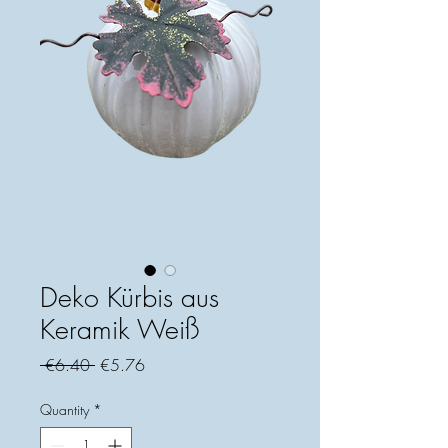
Deko Kürbis aus
Keramik Weiß
Regular
Sale
 €6.40 
€5.76
Price
Price
Quantity
*